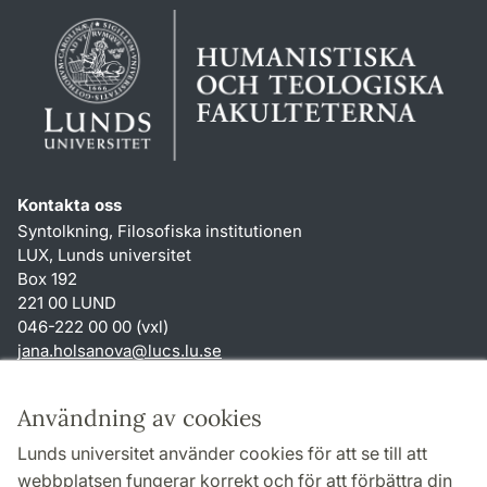
Kontakta oss
Syntolkning, Filosofiska institutionen
LUX, Lunds universitet
Box 192
221 00 LUND
046-222 00 00 (vxl)
jana.holsanova
@
lucs.lu
.
se
Genvägar
Användning av cookies
Om webbplatsen och cookies
Lunds universitet använder cookies för att se till att
Behandling av personuppgifter
webbplatsen fungerar korrekt och för att förbättra din