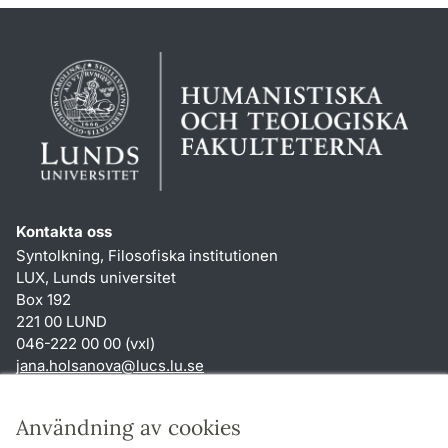
Kontakta oss
Syntolkning, Filosofiska institutionen
LUX, Lunds universitet
Box 192
221 00 LUND
046-222 00 00 (vxl)
jana.holsanova
@
lucs.lu
.
se
Genvägar
Användning av cookies
Om webbplatsen och cookies