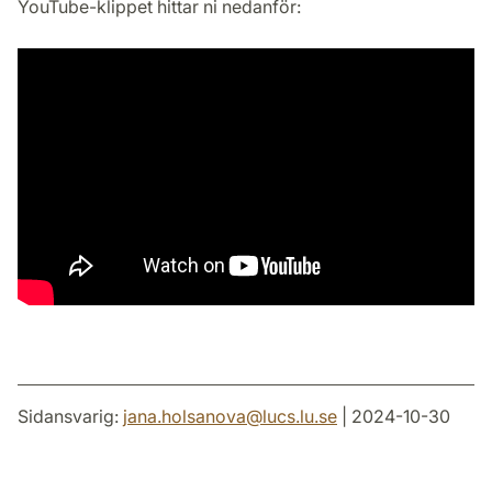
YouTube-klippet hittar ni nedanför:
Sidansvarig:
jana.holsanova
@
lucs.lu
.
se
| 2024-10-30