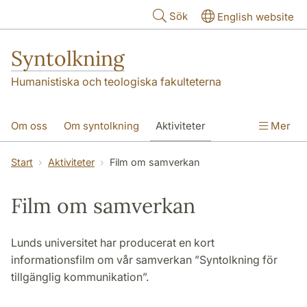
Hoppa till huvudinnehåll
Sök
English website
Syntolkning
Humanistiska och teologiska fakulteterna
Om oss
Om syntolkning
Aktiviteter
Mer
Forskningsprojekt
Publikationer
Kontakt
Start
Aktiviteter
Film om samverkan
Film om samverkan
Lunds universitet har producerat en kort
informationsfilm om vår samverkan ”Syntolkning för
tillgänglig kommunikation”.