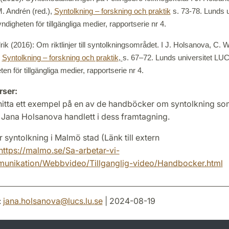
. Andrén (red.),
Syntolkning – forskning och praktik
s. 73-78. Lunds u
igheten för tillgängliga medier, rapportserie nr 4.
ik (2016): Om riktlinjer till syntolkningsområdet. I J. Holsanova, C.
,
Syntolkning – forskning och praktik
,
s. 67–72. Lunds universitet LU
n för tillgängliga medier, rapportserie nr 4.
rser:
hitta ett exempel på en av de handböcker om syntolkning so
 Jana Holsanova handlett i dess framtagning.
syntolkning i Malmö stad (Länk till extern
https://malmo.se/Sa-arbetar-vi-
unikation/Webbvideo/Tillganglig-video/Handbocker.html
:
jana.holsanova
@
lucs.lu
.
se
| 2024-08-19