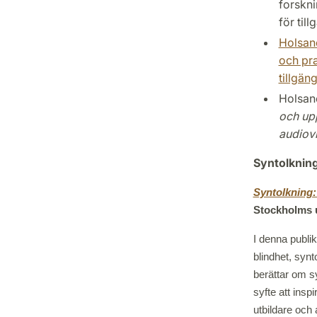
forskni
för til
Holsano
och pra
tillgän
Holsano
och upp
audiovi
Syntolkning
Syntolkning:
Stockholms u
I denna publik
blindhet, syn
berättar om sy
syfte att insp
utbildare och