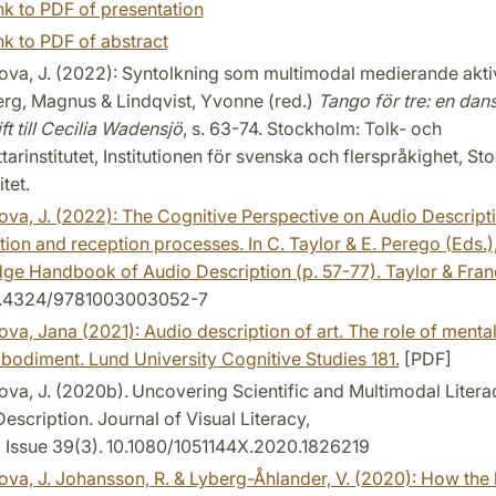
nk to PDF of presentation
nk to PDF of abstract
va, J. (2022): Syntolkning som multimodal medierande aktivit
rg, Magnus & Lindqvist, Yvonne (red.)
Tango för tre: en dan
ift till Cecilia Wadensjö
, s. 63-74. Stockholm: Tolk- och
tarinstitutet, Institutionen för svenska och flerspråkighet, S
tet.
va, J. (2022): The Cognitive Perspective on Audio Descripti
ion and reception processes. In C. Taylor & E. Perego (Eds.)
ge Handbook of Audio Description (p. 57-77). Taylor & Fran
0.4324/9781003003052-7
va, Jana (2021): Audio description of art. The role of menta
odiment. Lund University Cognitive Studies 181.
[PDF]
va, J. (2020b). Uncovering Scientific and Multimodal Litera
escription. Journal of Visual Literacy,
 Issue 39(3). 10.1080/1051144X.2020.1826219​
va, J. Johansson, R. & Lyberg-Åhlander, V. (2020): How the 