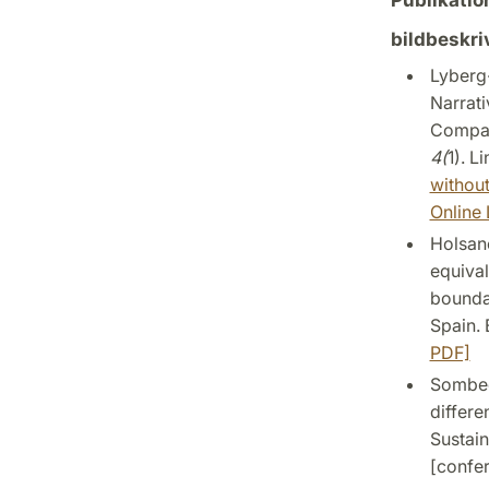
bildbeskri
Lyberg-
Narrati
Compari
4(
1). L
without
Online 
Holsano
equival
boundar
Spain. 
PDF]
Sombeck
differe
Sustain
[confer