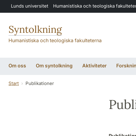
Hoppa till huvudinnehåll
Lunds universitet
Humanistiska och teologiska fakultete
Syntolkning
Humanistiska och teologiska fakulteterna
Om oss
Om syntolkning
Aktiviteter
Forskni
Start
Publikationer
Publ
Publikatio