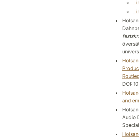
Li
Li
Holsano
Dahnbe
festskr
översät
universi
Holsano
Product
Routled
DOI: 1
Holsano
and emb
Holsano
Audio D
Special
Holsano