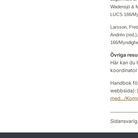
Wadensjö & M
LUCS 166/Mynd
Larsson, Fredr
Andrén (red.)
166/Myndighete
Övriga resu
Här kan du 
koordinator
Handbok för 
webbsida):
med.../Komm
Sidansvarig