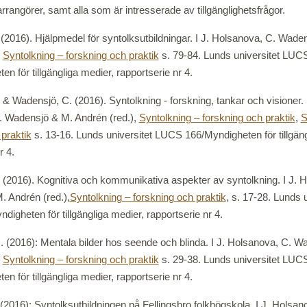
angörer, samt alla som är intresserade av tillgänglighetsfrågor.
(2016). Hjälpmedel för syntolksutbildningar. I J. Holsanova, C. Wade
,
Syntolkning – forskning och praktik
s. 79-84. Lunds universitet LUC
n för tillgängliga medier, rapportserie nr 4.
& Wadensjö, C. (2016). Syntolkning - forskning, tankar och visioner. I
. Wadensjö & M. Andrén (red.),
Syntolkning – forskning och praktik
,
S
 praktik
s. 13-16. Lunds universitet LUCS 166/Myndigheten för tillgäng
r 4.
 (2016). Kognitiva och kommunikativa aspekter av syntolkning. I J. 
 Andrén (red.),
Syntolkning – forskning och praktik
, s. 17-28. Lunds u
igheten för tillgängliga medier, rapportserie nr 4.
 (2016): Mentala bilder hos seende och blinda. I J. Holsanova, C. W
,
Syntolkning – forskning och praktik
s. 29-38. Lunds universitet LUC
n för tillgängliga medier, rapportserie nr 4.
(2016): Syntolksutbildningen på Fellingsbro folkhögskola. I J. Holsan