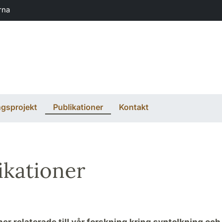
rna
ngsprojekt
Publikationer
Kontakt
ikationer
ner relaterade till vår forskning kring syntolkning och