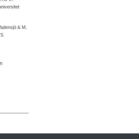
niversitet
 Wadensjö & M.
CS
m