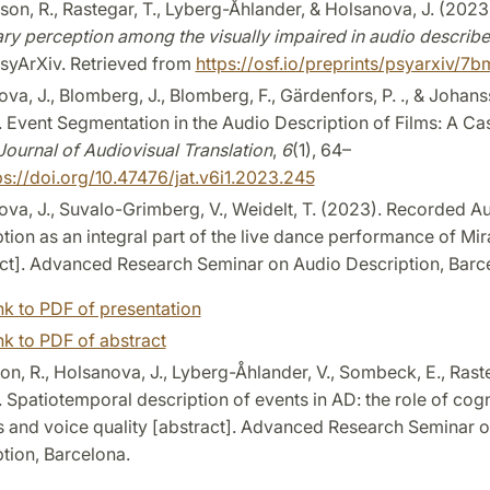
on, R., Rastegar, T., Lyberg-Åhlander, & Holsanova, J. (2023
y perception among the visually impaired in audio describ
PsyArXiv. Retrieved from
https://osf.io/preprints/psyarxiv/7
va, J., Blomberg, J., Blomberg, F., Gärdenfors, P. ., & Johans
 Event Segmentation in the Audio Description of Films: A Ca
Journal of Audiovisual Translation
,
6
(1), 64–
ps://doi.org/10.47476/jat.v6i1.2023.245
va, J., Suvalo-Grimberg, V., Weidelt, T. (2023). Recorded A
tion as an integral part of the live dance performance of Mi
ct]. Advanced Research Seminar on Audio Description, Barc
nk to PDF of presentation
nk to PDF of abstract
n, R., Holsanova, J., Lyberg-Åhlander, V., Sombeck, E., Raste
 Spatiotemporal description of events in AD: the role of cogn
 and voice quality [abstract]. Advanced Research Seminar 
tion, Barcelona.