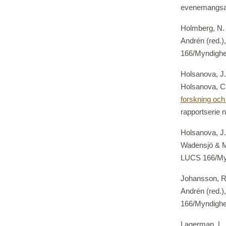
evenemangsarr
Holmberg, N. 
Andrén (red.)
166/Myndighete
Holsanova, J. 
Holsanova, C
forskning och
rapportserie n
Holsanova, J.
Wadensjö & M.
LUCS 166/Mynd
Johansson, R.
Andrén (red.)
166/Myndighete
Lagerman, L. 