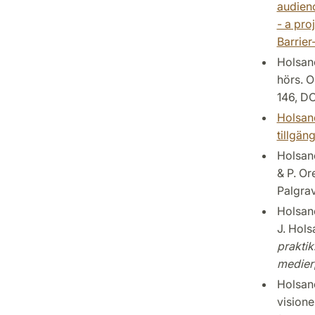
audienc
- a pro
Barrier
Holsano
hörs. O
146, DO
Holsano
tillgän
Holsano
& P. Or
Palgra
Holsano
J. Hols
praktik
medier
Holsano
visione