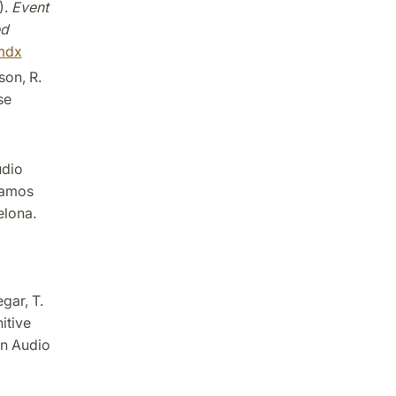
).
Event
ed
bmdx
son, R.
se
udio
ramos
elona.
gar, T.
itive
on Audio