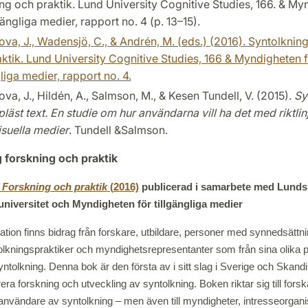
ng och praktik. Lund University Cognitive Studies, 166. & My
lgängliga medier, rapport no. 4 (p. 13–15).
va, J., Wadensjö, C., & Andrén, M. (eds.) (2016). Syntolkning
ktik. Lund University Cognitive Studies, 166 & Myndigheten 
gliga medier, rapport no. 4.
va, J., Hildén, A., Salmson, M., & Kesen Tundell, V. (2015).
Sy
läst text. En studie om hur användarna vill ha det med riktlinj
suella medier
. Tundell &Salmson.
 forskning och praktik
 Forskning och praktik
(2016)
publicerad i samarbete med Lunds 
niversitet och Myndigheten för tillgängliga medier
ation finns bidrag från forskare, utbildare, personer med synnedsättn
tolkningspraktiker och myndighetsrepresentanter som från sina olika 
ntolkning. Denna bok är den första av i sitt slag i Sverige och Skandi
irera forskning och utveckling av syntolkning. Boken riktar sig till forsk
 användare av syntolkning – men även till myndigheter, intresseorgani