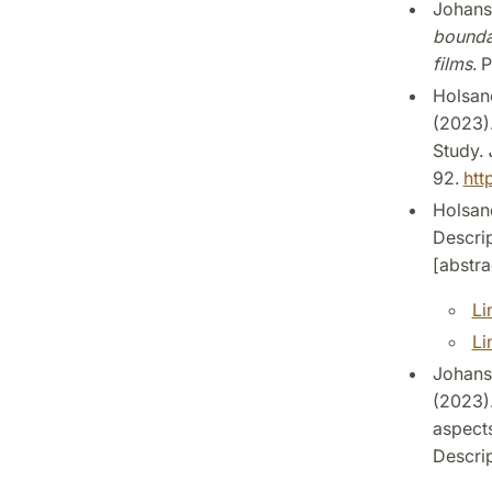
Johanss
boundar
films
. 
Holsano
(2023).
Study.
92.
htt
Holsano
Descrip
[abstra
Li
Li
Johanso
(2023).
aspects
Descrip