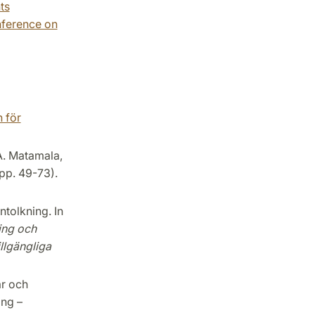
ts
nference on
n för
A. Matamala,
pp. 49-73).
tolkning. In
ing och
llgängliga
ar och
ing –