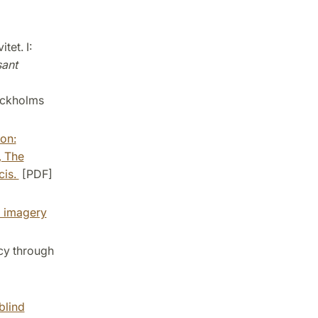
et. I:
sant
tockholms
on:
, The
cis.
[PDF]
l imagery
cy through
blind