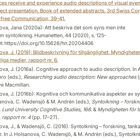
es receive and experience audio descriptions of visual even
ject presentation. Book of extended abstracts. 3rd Swiss Co
-free Communication, 39-41.​
va, Jana (2020a): Att beskriva det som syns men inte
m syntolkning. Humanetten, 44 (2020), s. 125-
I: https://doi.org/10.15626/hn.20204406​
va, J. (2019): Bildbeskrivning för tillgänglighet. Myndighete
gliga medier, rapport nr. 6.
va, J. (2016a). Cognitive approach to audio description. In 
ero (eds.),
Researching audio description: New approaches
(
ve Macmillan.
va, J. (2016b): Kognitiva och kommunikativa aspekter av syn
anova, C. Wadensjö & M. Andrén (eds.),
Syntolkning – forskn
.
Lund University Cognitive Studies, 166.
&
Myndigheten för ti
,
rapport nr. 4
(pp. 17–27).
va, J., & Wadensjö, C. (2016). Syntolkning – forskning, tank
r. In J. Holsanova, C. Wadensjö, & M. Andrén (eds.), Syntolkn