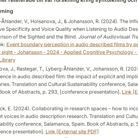
vning
Åhlander, V., Holsanova, J., & Johansson, R. (2024). The Inf
ve Specificity and Voice Quality when Listening to Audio Desc
son of the Sighted and the Blind.
Journal of Audiovisual Tra
ink:
Event boundary perception in audio described films by p
 sight - Johansson - 2024 - Applied Cognitive Psychology -
Library
va, J., Rastegar, T., Lyberg-Åhlander, V., Johansson, R. (202
ence in audio described film: the impact of explicit and impli
ies. Translation and Cultural Sustainability conference, Sal
Book of Abstracts, p. 293, [conference presentation].
Link [E
, E. (2024). Collaborating in research spaces – how to inc
nt voices in audio description research. Translation and Cultu
ability conference, Salamanca, Spain. Book of Abstracts, p. 
ence presentation].
Link [External site PDF]