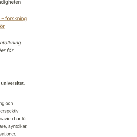
ndigheten
 – forskning
för
ntolkning
er för
universitet,
ing och
perspektiv
navien har för
are, syntolkar,
sationer,