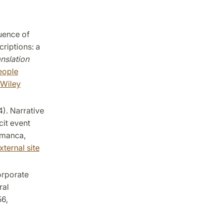
luence of
riptions: a
nslation
eople
 Wiley
4). Narrative
cit event
amanca,
xternal site
orporate
ral
56,