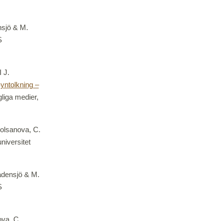
nsjö & M.
S
 J.
yntolkning –
liga medier,
Holsanova, C.
niversitet
adensjö & M.
S
ova, C.