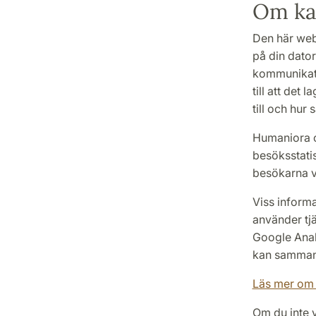
Om kak
Den här webb
på din dator
kommunikati
till att de
till och hur
Humaniora oc
besöksstati
besökarna v
Viss inform
använder tj
Google Analy
kan sammank
Läs mer om 
Om du inte v