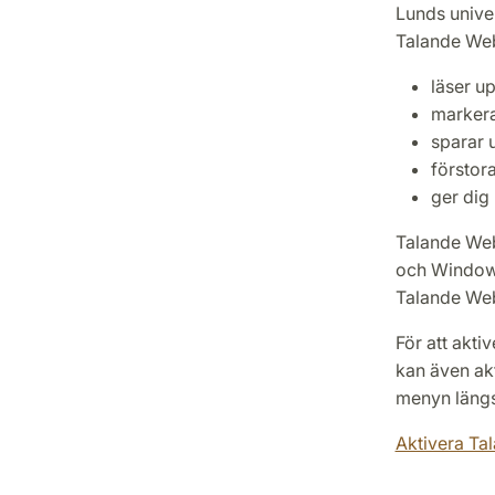
Lunds univer
Talande Web
läser u
markera
sparar 
förstor
ger dig 
Talande Web
och Windows
Talande Web
För att akt
kan även ak
menyn längs
Aktivera T