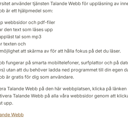
sitet använder tjänsten Talande Webb för uppläsning av inne
b är ett hjälpmedel som:
pp webbsidor och pdf-filer
r den text som läses upp
uppläst tal som mp3
ar texten och
möjlighet att skärma av för att hålla fokus på det du läser.
b fungerar på smarta mobiltelefoner, surfplattor och på dat
) utan att du behöver ladda ned programmet till din egen da
b är gratis för dig som användare.
ivera Talande Webb på den här webbplatsen, klicka på länken
tivera Talande Webb på alla våra webbsidor genom att klicka
t upp.
alande Webb