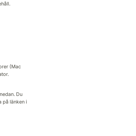
håll.
orer (Mac
tor.
 nedan. Du
 på länken i