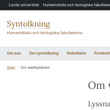
Hoppa till huvudinnehåll
Lunds universitet
Humanistiska och teologiska fakultete
Syntolkning
Humanistiska och teologiska fakulteterna
Om oss
Om syntolkning
Aktiviteter
Forskni
Start
Om webbplatsen
Om 
Lyssn