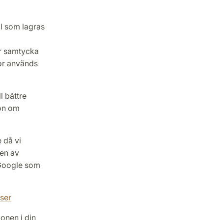
il som lagras
r samtycka
kor används
l bättre
ion om
 då vi
en av
l Google som
ser
ionen i din