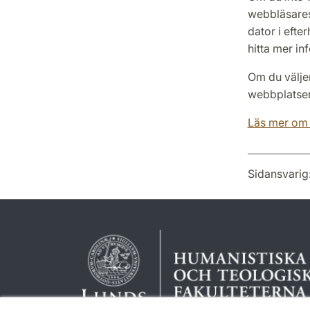
webbläsares
dator i efte
hitta mer in
Om du väljer 
webbplatse
Läs mer om 
Sidansvarig