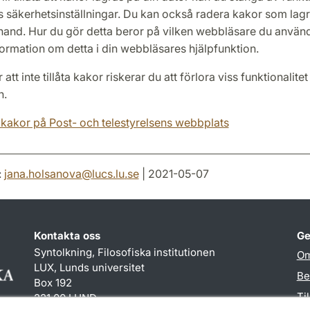
 säkerhetsinställningar. Du kan också radera kakor som lagr
rhand. Hur du gör detta beror på vilken webbläsare du använ
formation om detta i din webbläsares hjälpfunktion.
att inte tillåta kakor riskerar du att förlora viss funktionalitet
n.
kakor på Post- och telestyrelsens webbplats
:
jana.holsanova
@
lucs.lu
.
se
| 2021-05-07
Kontakta oss
Ge
Syntolkning, Filosofiska institutionen
Om
LUX, Lunds universitet
Be
Box 192
Ti
221 00 LUND