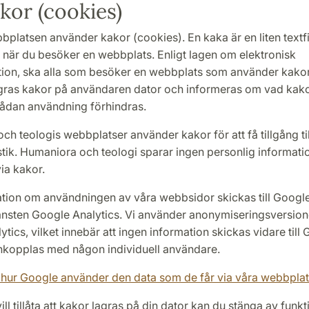
or (cookies)
platsen använder kakor (cookies). En kaka är en liten textf
 när du besöker en webbplats. Enligt lagen om elektronisk
on, ska alla som besöker en webbplats som använder kako
t lagras kakor på användaren dator och informeras om vad ka
 sådan användning förhindras.
h teologis webbplatser använder kakor för att få tillgång til
stik. Humaniora och teologi sparar ingen personlig informat
ia kakor.
ation om användningen av våra webbsidor skickas till Google
änsten Google Analytics. Vi använder anonymiseringsversion
tics, vilket innebär att ingen information skickas vidare til
opplas med någon individuell användare.
hur Google använder den data som de får via våra webbplat
ill tillåta att kakor lagras på din dator kan du stänga av funkt