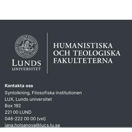
Kontakta oss
Syntolkning, Filosofiska institutionen
LUX, Lunds universitet
Box 192
221 00 LUND
046-222 00 00 (vxl)
jana.holsanova
@
lucs.lu
.
se