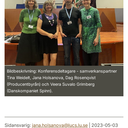
Bildbeskrivning: Konferensdeltagare - samverkanspartner
Tina Weidelt, Jana Holsanova, Dag Rosenqvist
(Producentbyrån) och Veera Suvalo Grimberg
(Danskompaniet Spinn).
Sidansvarig:
jana.holsanova
@
lucs.lu
.
se
| 2023-05-03