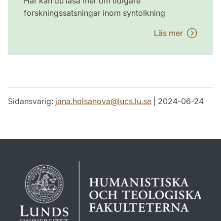
Här kan du läsa mer om tidigare
forskningssatsningar inom syntolkning
Läs mer
Sidansvarig:
jana.holsanova
@
lucs.lu
.
se
| 2024-06-24