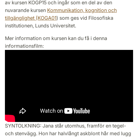
av kursen KOGP15 och ingår som en del av den
nuvarande kursen
Kommunikation, kognition och
tillgänglighet (KOGA01
) som ges vid Filosofiska
institutionen, Lunds Universitet.
Mer information om kursen kan du få i denna
informationsfilm:
SYNTOLKNING: Jana står utomhus, framför en tegel-
och stenvägg. Hon har halvlångt askblont hår med lugg