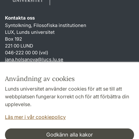
Kontakta oss
Syntolkning, Filosofiska institutionen
LUX, Lunds universitet
Box 192
221 00 LUND
046-222 00 00 (vxl)
jana.holsanova
@
lucs.lu
.
se
Genvägar
Användning av cookies
Om webbplatsen och cookies
Lunds universitet använder cookies för att se till att
Behandling av personuppgifter
webbplatsen fungerar korrekt och för att förbättra din
Tillgänglighetsredogörelse
upplevelse.
TYPO3-login
Läs mer i vår cookiepolicy
Godkänn alla kakor