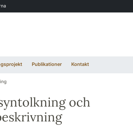
rna
ngsprojekt
Publikationer
Kontakt
ing
yntolkning och
beskrivning