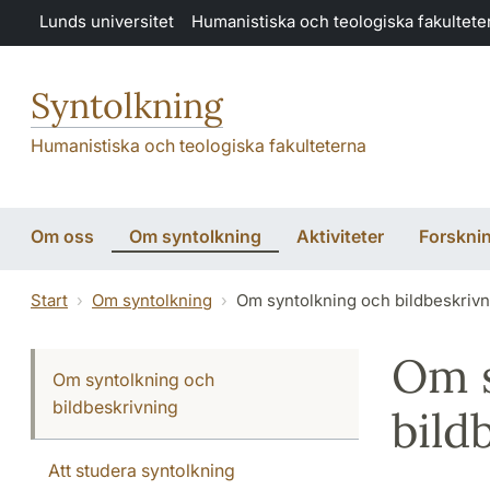
Hoppa till huvudinnehåll
Lunds universitet
Humanistiska och teologiska fakultete
Syntolkning
Humanistiska och teologiska fakulteterna
Om oss
Om syntolkning
Aktiviteter
Forskni
Start
Om syntolkning
Om syntolkning och bildbeskrivn
Om s
Om syntolkning och
bildbeskrivning
bild
Att studera syntolkning