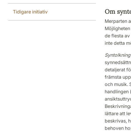
Om synto
Tidigare initiativ
Merparten av
Möjligheten 
de flesta av
inte detta mö
Syntolkning
synnedsättn
detaljerat f
främsta uppg
och musik. S
handlingen (
ansiktsuttry
Beskrivninga
lättare att 
beskrivas, h
behoven hos