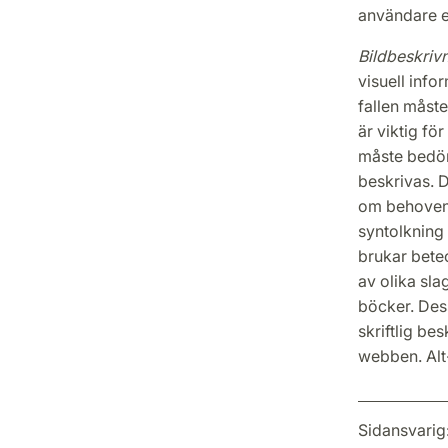
användare el
Bildbeskriv
visuell info
fallen måste
är viktig fö
måste bedöm
beskrivas. 
om behoven
syntolkning 
brukar betec
av olika sla
böcker. De
skriftlig bes
webben. Alt
Sidansvarig