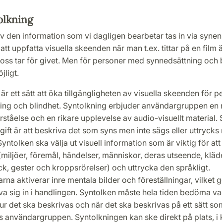
lkning
 den information som vi dagligen bearbetar tas in via synen
att uppfatta visuella skeenden när man t.ex. tittar på en film
 oss tar för givet. Men för personer med synnedsättning och 
jligt.
är ett sätt att öka tillgängligheten av visuella skeenden för
ing och blindhet. Syntolkning erbjuder användargruppen en
örståelse och en rikare upplevelse av audio-visuellt material.
ift är att beskriva det som syns men inte sägs eller uttrycks
yntolken ska välja ut visuell information som är viktig för att
miljöer, föremål, händelser, människor, deras utseende, kläde
ck, gester och kroppsrörelser) och uttrycka den språkligt.
rna aktiverar inre mentala bilder och föreställningar, vilket g
leva sig in i handlingen. Syntolken måste hela tiden bedöma 
ur det ska beskrivas och när det ska beskrivas på ett sätt so
 användargruppen. Syntolkningen kan ske direkt på plats, i