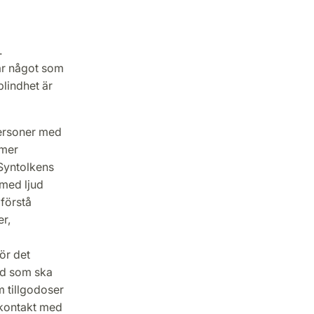
.
 är något som
blindhet är
 personer med
 mer
 Syntolkens
 med ljud
 förstå
r,
ör det
vad som ska
m tillgodoser
 kontakt med