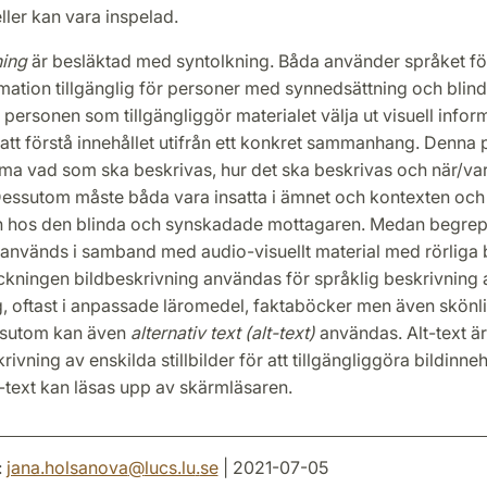
ler kan vara inspelad.
ning
är besläktad med syntolkning. Båda använder språket för
rmation tillgänglig för personer med synnedsättning och blind
 personen som tillgängliggör materialet välja ut visuell info
r att förstå innehållet utifrån ett konkret sammanhang. Denna
a vad som ska beskrivas, hur det ska beskrivas och när/var
Dessutom måste båda vara insatta i ämnet och kontexten oc
 hos den blinda och synskadade mottagaren. Medan begrep
används i samband med audio-visuellt material med rörliga b
kningen bildbeskrivning användas för språklig beskrivning av
g, oftast i anpassade läromedel, faktaböcker men även skönli
ssutom kan även
alternativ text (alt-text)
användas. Alt-text är
krivning av enskilda stillbilder för att tillgängliggöra bildinneh
-text kan läsas upp av skärmläsaren.
:
jana.holsanova
@
lucs.lu
.
se
| 2021-07-05