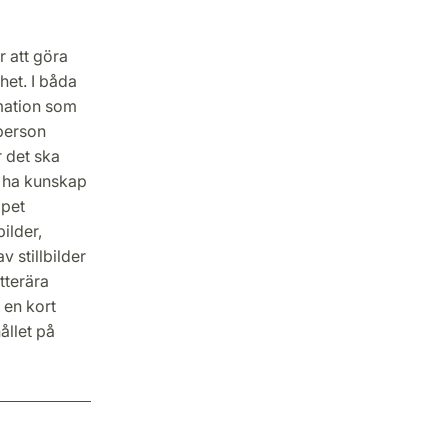
 att göra
het. I båda
rmation som
 person
 det ska
h ha kunskap
pet
ilder,
 stillbilder
tterära
 en kort
ållet på