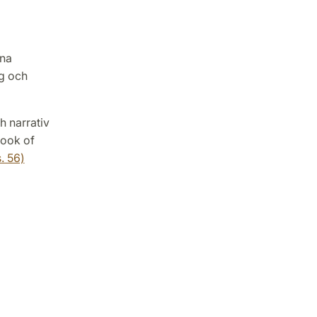
ana
g och
h narrativ
Book of
. 56)