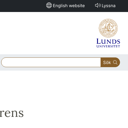
English website
Lyssna
Sök
erens