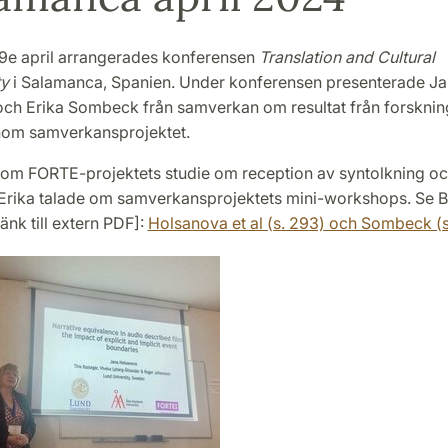
 19e april arrangerades konferensen
Translation and Cultural
ty
i Salamanca, Spanien. Under konferensen presenterade J
ch Erika Sombeck från samverkan om resultat från forsknin
 inom samverkansprojektet.
 om FORTE-projektets studie om reception av syntolkning oc
 Erika talade om samverkansprojektets mini-workshops. Se 
änk till extern PDF]:
Holsanova et al (s. 293) och Sombeck (s