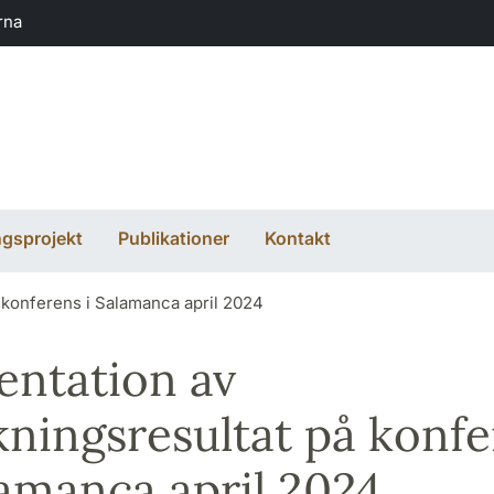
rna
ngsprojekt
Publikationer
Kontakt
 konferens i Salamanca april 2024
entation av
kningsresultat på konf
lamanca april 2024