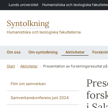
Hoppa till huvudinnehåll
Lunds universitet
Humanistiska och teologiska fakultete
Syntolkning
Humanistiska och teologiska fakulteterna
Om oss
Om syntolkning
Aktiviteter
Forskni
Start
Aktiviteter
Presentation av forskningsresultat på
Pres
Film om samverkan
fors
Samverkanskonferens juni 2024
i Sa