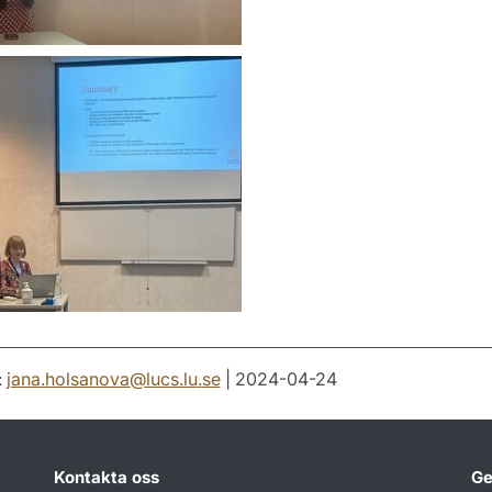
:
jana.holsanova
@
lucs.lu
.
se
| 2024-04-24
Kontakta oss
Ge