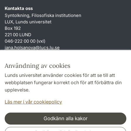
Kontakta oss
Syntolkning, Filosofiska institutionen
LUX, Lunds universitet
Box 192
221 00 LUND
046-222 00 00 (vxl)
jana.holsanova
@
lucs.lu
.
se
Genvägar
Användning av cookies
Om webbplatsen och cookies
Lunds universitet använder cookies för att se till att
Behandling av personuppgifter
webbplatsen fungerar korrekt och för att förbättra din
Tillgänglighetsredogörelse
upplevelse.
TYPO3-login
Läs mer i vår cookiepolicy
Godkänn alla kakor
Samarbeten och nätverk